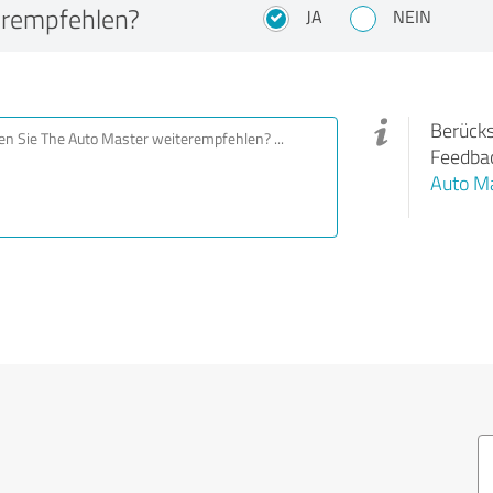
erempfehlen?
JA
NEIN
Berücks
Feedbac
Auto M