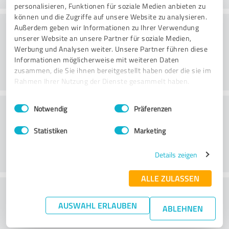
personalisieren, Funktionen für soziale Medien anbieten zu
können und die Zugriffe auf unsere Website zu analysieren.
Beratung
Außerdem geben wir Informationen zu Ihrer Verwendung
unserer Website an unsere Partner für soziale Medien,
Werbung und Analysen weiter. Unsere Partner führen diese
Informationen möglicherweise mit weiteren Daten
zusammen, die Sie ihnen bereitgestellt haben oder die sie im
Rahmen Ihrer Nutzung der Dienste gesammelt haben.
Einwilligungsauswahl
Impressum
|
Datenschutzbestimmungen
Kundenservice
Notwendig
Präferenzen
Statistiken
Marketing
Details zeigen
ALLE ZULASSEN
Wie beurteilen Sie das
AUSWAHL ERLAUBEN
Preis-/Leistungsverhältnis?
ABLEHNEN