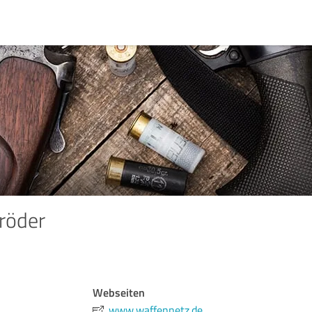
röder
Webseiten
www.waffennetz.de