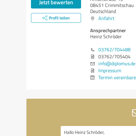
Jetzt bewerten
08451 Crimmitschau
Deutschland
Profil teilen
Anfahrt
Ansprechpartner
Heinz Schröder
03762/704488
03762/705404
info@diplomus.de
Impressum
Termin vereinbar