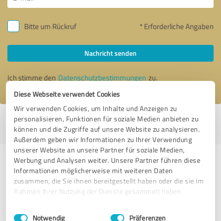
Bitte um Rückruf
* Erforderliche Angaben
Nachricht senden
Ich stimme den
Datenschutzbestimmungen
zu.
Diese Webseite verwendet Cookies
Wir verwenden Cookies, um Inhalte und Anzeigen zu
personalisieren, Funktionen für soziale Medien anbieten zu
Profil aktiv seit 08.05.2017 |
Letzte Aktualisierung: 28.05.2026
|
Profil
können und die Zugriffe auf unsere Website zu analysieren.
melden
Außerdem geben wir Informationen zu Ihrer Verwendung
unserer Website an unsere Partner für soziale Medien,
Werbung und Analysen weiter. Unsere Partner führen diese
Erfahrungen zu weiteren
Informationen möglicherweise mit weiteren Daten
Anbietern aus dem Bereich Jagd- &
zusammen, die Sie ihnen bereitgestellt haben oder die sie im
Schießsport
Rahmen Ihrer Nutzung der Dienste gesammelt haben.
Einwilligungsauswahl
Impressum
|
Datenschutzbestimmungen
Isenberg GmbH Schießstand
Notwendig
Präferenzen