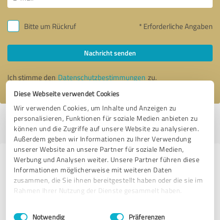
Bitte um Rückruf
* Erforderliche Angaben
Nachricht senden
Ich stimme den
Datenschutzbestimmungen
zu.
Diese Webseite verwendet Cookies
Wir verwenden Cookies, um Inhalte und Anzeigen zu
personalisieren, Funktionen für soziale Medien anbieten zu
Profil aktiv seit 09.05.2017 |
Letzte Aktualisierung: 06.08.2026
|
Profil
können und die Zugriffe auf unsere Website zu analysieren.
melden
Außerdem geben wir Informationen zu Ihrer Verwendung
unserer Website an unsere Partner für soziale Medien,
Werbung und Analysen weiter. Unsere Partner führen diese
Erfahrungen zu weiteren
Informationen möglicherweise mit weiteren Daten
Anbietern aus dem Bereich Jagd- &
zusammen, die Sie ihnen bereitgestellt haben oder die sie im
Schießsport
Rahmen Ihrer Nutzung der Dienste gesammelt haben.
Einwilligungsauswahl
Impressum
|
Datenschutzbestimmungen
Bogenladen Leipzig Markkleeberg
Notwendig
Präferenzen