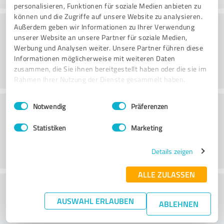
personalisieren, Funktionen für soziale Medien anbieten zu
können und die Zugriffe auf unsere Website zu analysieren.
Beratung
Außerdem geben wir Informationen zu Ihrer Verwendung
unserer Website an unsere Partner für soziale Medien,
Werbung und Analysen weiter. Unsere Partner führen diese
Informationen möglicherweise mit weiteren Daten
zusammen, die Sie ihnen bereitgestellt haben oder die sie im
Rahmen Ihrer Nutzung der Dienste gesammelt haben.
Einwilligungsauswahl
Impressum
|
Datenschutzbestimmungen
Kundenservice
Notwendig
Präferenzen
Statistiken
Marketing
Details zeigen
ALLE ZULASSEN
Wie beurteilen Sie das
AUSWAHL ERLAUBEN
Preis-/Leistungsverhältnis?
ABLEHNEN