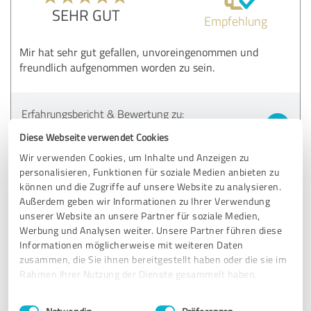
SEHR GUT
Empfehlung
Mir hat sehr gut gefallen, unvoreingenommen und
freundlich aufgenommen worden zu sein.
Erfahrungsbericht & Bewertung zu:
JobSpeedDating Leverkusen
Diese Webseite verwendet Cookies
Wir verwenden Cookies, um Inhalte und Anzeigen zu
05.11.2025
Anonym
personalisieren, Funktionen für soziale Medien anbieten zu
Bewertetes Projekt:
Wirtschaftsakademie - Coaching &
können und die Zugriffe auf unsere Website zu analysieren.
Speeddating
Außerdem geben wir Informationen zu Ihrer Verwendung
unserer Website an unsere Partner für soziale Medien,
5,00 von 5
Werbung und Analysen weiter. Unsere Partner führen diese
Informationen möglicherweise mit weiteren Daten
SEHR GUT
zusammen, die Sie ihnen bereitgestellt haben oder die sie im
Empfehlung
Rahmen Ihrer Nutzung der Dienste gesammelt haben.
Danke für die Unterstützung
Einwilligungsauswahl
Impressum
|
Datenschutzbestimmungen