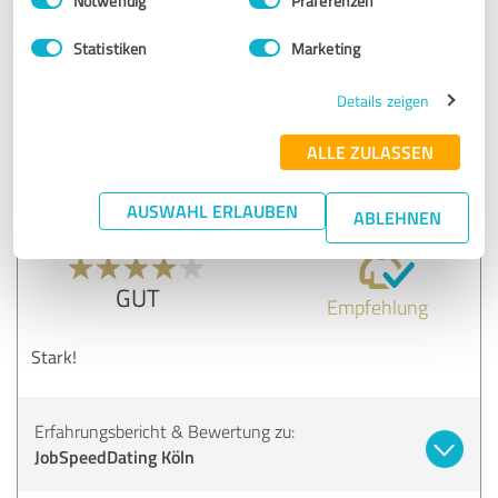
Notwendig
Präferenzen
Statistiken
Marketing
Erfahrungsbericht & Bewertung zu:
JobSpeedDating Leverkusen
Details zeigen
04.11.2025
Alexander
ALLE ZULASSEN
Bewertetes Projekt:
Wirtschaftsakademie - Coaching &
Speeddating
AUSWAHL ERLAUBEN
ABLEHNEN
4,00 von 5
GUT
Empfehlung
Stark!
Erfahrungsbericht & Bewertung zu:
JobSpeedDating Köln