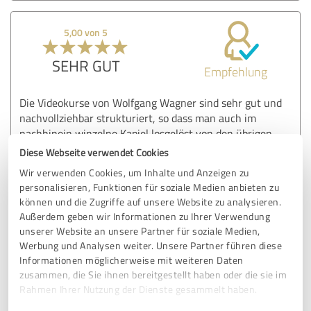
5,00 von 5
SEHR GUT
Empfehlung
Die Videokurse von Wolfgang Wagner sind sehr gut und
nachvollziehbar strukturiert, so dass man auch im
nachhinein winzelne Kapiel losgelöst von den übrigen
durcharbeiten kann. Die Geschwindigkeit des Vortrags und
Diese Webseite verwendet Cookies
die Erklärung der Sachverhalte sind vorbildlich!
Wir verwenden Cookies, um Inhalte und Anzeigen zu
personalisieren, Funktionen für soziale Medien anbieten zu
können und die Zugriffe auf unsere Website zu analysieren.
Erfahrungsbericht & Bewertung zu:
Außerdem geben wir Informationen zu Ihrer Verwendung
Wolfgang Wagner
unserer Website an unsere Partner für soziale Medien,
Werbung und Analysen weiter. Unsere Partner führen diese
Informationen möglicherweise mit weiteren Daten
17.12.2025
Andreas G.
zusammen, die Sie ihnen bereitgestellt haben oder die sie im
Rahmen Ihrer Nutzung der Dienste gesammelt haben.
Kommentar von Wolfgang Wagner: