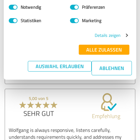
Einwilligungsauswahl
Impressum
|
Datenschutzbestimmungen
Hallo Andreas,
Notwendig
Präferenzen
danke für die Bewertung!
Statistiken
Marketing
Das mit der Struktur freut mich besonders. Die Kapitel
Details zeigen
sollen tatsächlich so aufgebaut sein, dass man auch
später gezielt zu einem Thema zurückkommen kann,
ohne alles nochmal durcharbeiten zu müssen. Das
ALLE ZULASSEN
spart Zeit, wenn man ein konkretes Problem hat.
AUSWAHL ERLAUBEN
ABLEHNEN
Beste Grüße
Wolfgang
5,00 von 5
SEHR GUT
Empfehlung
Wolfgang is always responsive, listens carefully,
understands requirements quickly, and addresses my