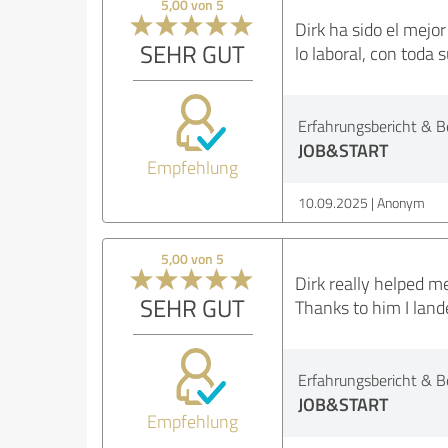
5,00 von 5
Dirk ha sido el mej
SEHR GUT
lo laboral, con toda
Erfahrungsbericht & B
JOB&START
Empfehlung
10.09.2025
Anonym
5,00 von 5
Dirk really helped m
SEHR GUT
Thanks to him I land
Erfahrungsbericht & B
JOB&START
Empfehlung