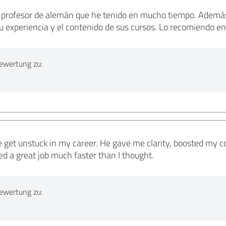
or profesor de alemán que he tenido en mucho tiempo. Ade
 su experiencia y el contenido de sus cursos. Lo recomiendo e
ewertung zu:
e get unstuck in my career. He gave me clarity, boosted my c
ed a great job much faster than I thought.
ewertung zu: