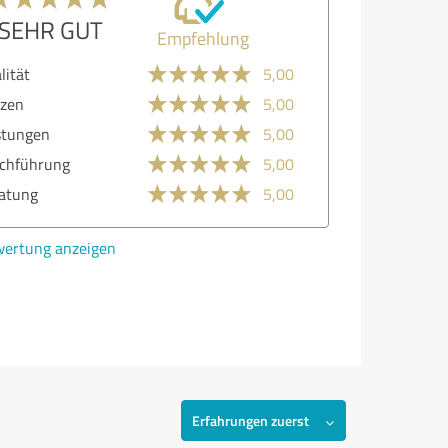
SEHR GUT
Empfehlung
lität
5,00
zen
5,00
stungen
5,00
chführung
5,00
atung
5,00
ertung anzeigen
Erfahrungen zuerst