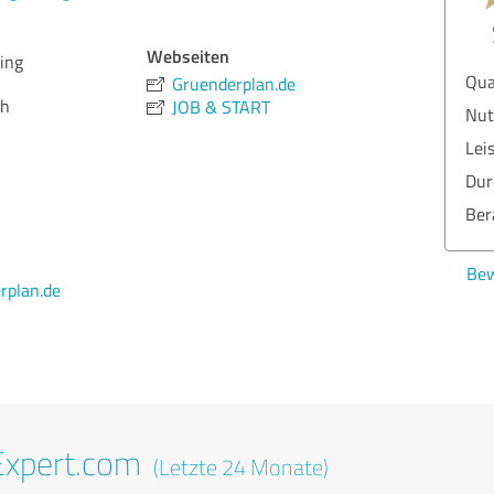
Webseiten
ing
Qua
Gruenderplan.de
ch
JOB & START
Nut
Lei
Dur
Ber
Bew
rplan.de
Expert.com
(Letzte 24 Monate)