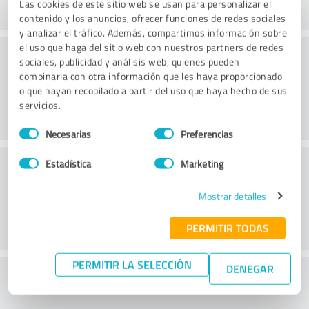
Las cookies de este sitio web se usan para personalizar el
contenido y los anuncios, ofrecer funciones de redes sociales
y analizar el tráfico. Además, compartimos información sobre
el uso que haga del sitio web con nuestros partners de redes
Consultoría
sociales, publicidad y análisis web, quienes pueden
combinarla con otra información que les haya proporcionado
o que hayan recopilado a partir del uso que haya hecho de sus
servicios.
Selección
Necesarias
Preferencias
de
consentimiento
Servicio de atención al cliente
Estadística
Marketing
Mostrar detalles
PERMITIR TODAS
PERMITIR LA SELECCIÓN
DENEGAR
¿Qué te parece la relación calidad-precio?