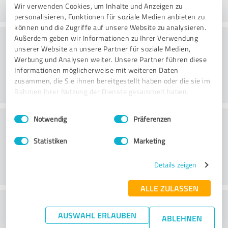
Wir verwenden Cookies, um Inhalte und Anzeigen zu
personalisieren, Funktionen für soziale Medien anbieten zu
können und die Zugriffe auf unsere Website zu analysieren.
Consultoria
Außerdem geben wir Informationen zu Ihrer Verwendung
unserer Website an unsere Partner für soziale Medien,
Werbung und Analysen weiter. Unsere Partner führen diese
Informationen möglicherweise mit weiteren Daten
zusammen, die Sie ihnen bereitgestellt haben oder die sie im
Rahmen Ihrer Nutzung der Dienste gesammelt haben.
Einwilligungsauswahl
Impressum
|
Datenschutzbestimmungen
Serviço ao cliente
Notwendig
Präferenzen
Statistiken
Marketing
Details zeigen
ALLE ZULASSEN
O que acha da relação
AUSWAHL ERLAUBEN
ABLEHNEN
preço/desempenho?