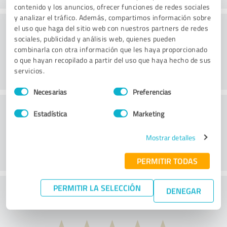
contenido y los anuncios, ofrecer funciones de redes sociales
y analizar el tráfico. Además, compartimos información sobre
Consultoría
el uso que haga del sitio web con nuestros partners de redes
sociales, publicidad y análisis web, quienes pueden
combinarla con otra información que les haya proporcionado
o que hayan recopilado a partir del uso que haya hecho de sus
servicios.
Selección
Necesarias
Preferencias
de
Servicio de atención al cliente
consentimiento
Estadística
Marketing
Mostrar detalles
PERMITIR TODAS
PERMITIR LA SELECCIÓN
¿Qué te parece la relación calidad-precio?
DENEGAR