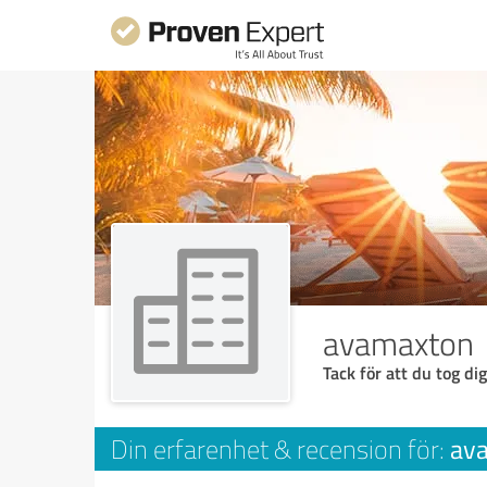
avamaxton
Tack för att du tog dig
av
Din erfarenhet & recension för: