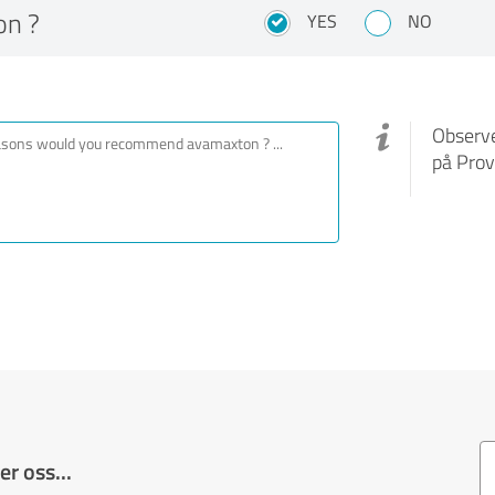
on ?
YES
NO
Observe
på Prov
r oss...