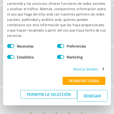
contenido y los anuncios, ofrecer funciones de redes sociales
y analizar el tráfico. Además, compartimos información sobre
Consultoría
el uso que haga del sitio web con nuestros partners de redes
sociales, publicidad y análisis web, quienes pueden
combinarla con otra información que les haya proporcionado
o que hayan recopilado a partir del uso que haya hecho de sus
servicios.
Selección
Necesarias
Preferencias
de
Servicio de atención al cliente
consentimiento
Estadística
Marketing
Mostrar detalles
PERMITIR TODAS
PERMITIR LA SELECCIÓN
¿Qué te parece la relación calidad-precio?
DENEGAR