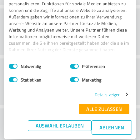
personalisieren, Funktionen für soziale Medien anbieten zu
können und die Zugriffe auf unsere Website zu analysieren.
Beratung
Außerdem geben wir Informationen zu Ihrer Verwendung
unserer Website an unsere Partner für soziale Medien,
Werbung und Analysen weiter. Unsere Partner führen diese
Informationen möglicherweise mit weiteren Daten
zusammen, die Sie ihnen bereitgestellt haben oder die sie im
Rahmen Ihrer Nutzung der Dienste gesammelt haben.
Einwilligungsauswahl
Impressum
|
Datenschutzbestimmungen
Kundenservice
Notwendig
Präferenzen
Statistiken
Marketing
Details zeigen
ALLE ZULASSEN
Wie beurteilen Sie das
AUSWAHL ERLAUBEN
Preis-/Leistungsverhältnis?
ABLEHNEN