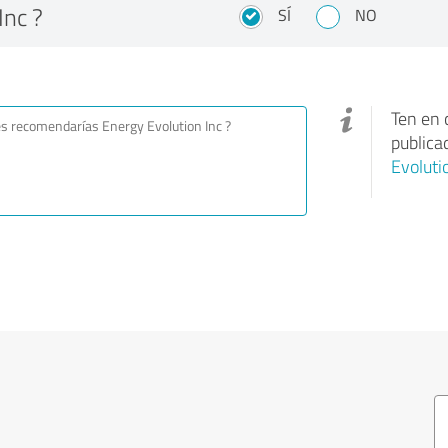
Inc ?
SÍ
NO
Ten en 
publica
Evoluti