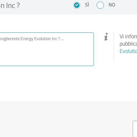
n Inc ?
SÌ
NO
Vi info
pubblic
Evoluti