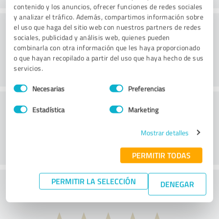
contenido y los anuncios, ofrecer funciones de redes sociales
y analizar el tráfico. Además, compartimos información sobre
Calidad
el uso que haga del sitio web con nuestros partners de redes
sociales, publicidad y análisis web, quienes pueden
combinarla con otra información que les haya proporcionado
o que hayan recopilado a partir del uso que haya hecho de sus
servicios.
Selección
Necesarias
Preferencias
de
Servicio de atención al cliente
consentimiento
Estadística
Marketing
Mostrar detalles
PERMITIR TODAS
PERMITIR LA SELECCIÓN
¿Qué te parece la relación calidad-precio?
DENEGAR