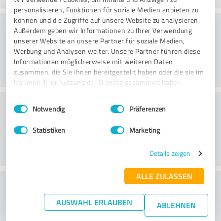
personalisieren, Funktionen für soziale Medien anbieten zu
können und die Zugriffe auf unsere Website zu analysieren.
Qualidade
Außerdem geben wir Informationen zu Ihrer Verwendung
unserer Website an unsere Partner für soziale Medien,
Werbung und Analysen weiter. Unsere Partner führen diese
Informationen möglicherweise mit weiteren Daten
zusammen, die Sie ihnen bereitgestellt haben oder die sie im
Rahmen Ihrer Nutzung der Dienste gesammelt haben.
Serviço ao cliente
Einwilligungsauswahl
Impressum
|
Datenschutzbestimmungen
Notwendig
Präferenzen
Statistiken
Marketing
Details zeigen
ALLE ZULASSEN
O que acha da relação
preço/desempenho?
AUSWAHL ERLAUBEN
ABLEHNEN