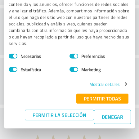
contenido y los anuncios, ofrecer funciones de redes sociales
y analizar el tráfico. Además, compartimos información sobre
Consultoría
el uso que haga del sitio web con nuestros partners de redes
sociales, publicidad y análisis web, quienes pueden
combinarla con otra información que les haya proporcionado
o que hayan recopilado a partir del uso que haya hecho de sus
servicios.
Selección
Necesarias
Preferencias
de
Servicio de atención al cliente
consentimiento
Estadística
Marketing
Mostrar detalles
PERMITIR TODAS
PERMITIR LA SELECCIÓN
¿Qué te parece la relación calidad-precio?
DENEGAR