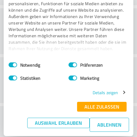
personalisieren, Funktionen für soziale Medien anbieten zu
können und die Zugriffe auf unsere Website zu analysieren.
Danışmanlık
Außerdem geben wir Informationen zu Ihrer Verwendung
unserer Website an unsere Partner für soziale Medien,
Werbung und Analysen weiter. Unsere Partner führen diese
Informationen möglicherweise mit weiteren Daten
zusammen, die Sie ihnen bereitgestellt haben oder die sie im
Rahmen Ihrer Nutzung der Dienste gesammelt haben.
Einwilligungsauswahl
Impressum
|
Datenschutzbestimmungen
Müşteri Hizmetleri
Notwendig
Präferenzen
Statistiken
Marketing
Details zeigen
ALLE ZULASSEN
Fiyat-performans oranı hakkında ne
AUSWAHL ERLAUBEN
düşünüyorsunuz?
ABLEHNEN