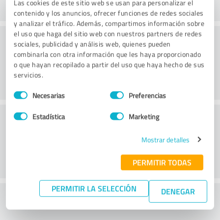
Las cookies de este sitio web se usan para personalizar el
contenido y los anuncios, ofrecer funciones de redes sociales
y analizar el tráfico. Además, compartimos información sobre
el uso que haga del sitio web con nuestros partners de redes
Consultoría
sociales, publicidad y análisis web, quienes pueden
combinarla con otra información que les haya proporcionado
o que hayan recopilado a partir del uso que haya hecho de sus
servicios.
Selección
Necesarias
Preferencias
de
consentimiento
Servicio de atención al cliente
Estadística
Marketing
Mostrar detalles
PERMITIR TODAS
PERMITIR LA SELECCIÓN
DENEGAR
¿Qué te parece la relación calidad-precio?