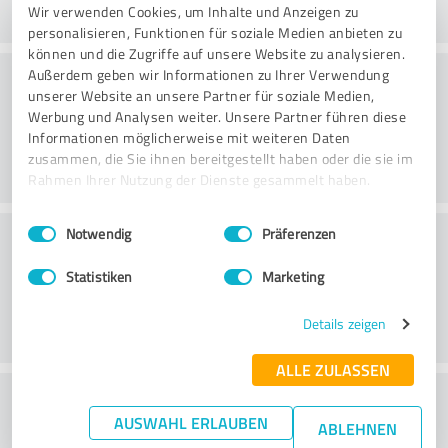
Wir verwenden Cookies, um Inhalte und Anzeigen zu
personalisieren, Funktionen für soziale Medien anbieten zu
können und die Zugriffe auf unsere Website zu analysieren.
Konsultointi
Außerdem geben wir Informationen zu Ihrer Verwendung
unserer Website an unsere Partner für soziale Medien,
Werbung und Analysen weiter. Unsere Partner führen diese
Informationen möglicherweise mit weiteren Daten
zusammen, die Sie ihnen bereitgestellt haben oder die sie im
Rahmen Ihrer Nutzung der Dienste gesammelt haben.
Einwilligungsauswahl
Impressum
|
Datenschutzbestimmungen
Asiakaspalvelu
Notwendig
Präferenzen
Statistiken
Marketing
Details zeigen
ALLE ZULASSEN
What do you think of the price to
AUSWAHL ERLAUBEN
ABLEHNEN
performance ratio?