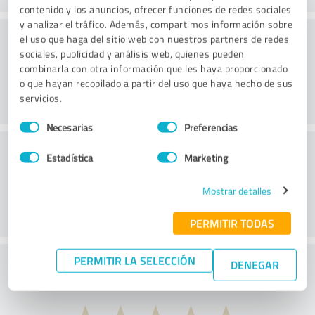
contenido y los anuncios, ofrecer funciones de redes sociales
y analizar el tráfico. Además, compartimos información sobre
Consultoría
el uso que haga del sitio web con nuestros partners de redes
sociales, publicidad y análisis web, quienes pueden
combinarla con otra información que les haya proporcionado
o que hayan recopilado a partir del uso que haya hecho de sus
servicios.
Selección
Necesarias
Preferencias
de
Servicio de atención al cliente
consentimiento
Estadística
Marketing
Mostrar detalles
PERMITIR TODAS
PERMITIR LA SELECCIÓN
¿Qué te parece la relación calidad-precio?
DENEGAR