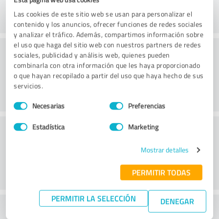
Las cookies de este sitio web se usan para personalizar el
contenido y los anuncios, ofrecer funciones de redes sociales
y analizar el tráfico. Además, compartimos información sobre
el uso que haga del sitio web con nuestros partners de redes
Consultoría
sociales, publicidad y análisis web, quienes pueden
combinarla con otra información que les haya proporcionado
o que hayan recopilado a partir del uso que haya hecho de sus
servicios.
Selección
Necesarias
Preferencias
de
consentimiento
Servicio de atención al cliente
Estadística
Marketing
Mostrar detalles
PERMITIR TODAS
PERMITIR LA SELECCIÓN
DENEGAR
¿Qué te parece la relación calidad-precio?