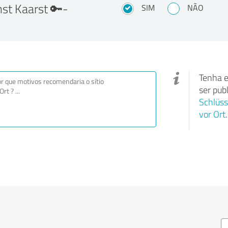
nst Kaarst 🔑-
SIM
NÃO
Tenha e
ser pub
Schlüss
vor Ort
.