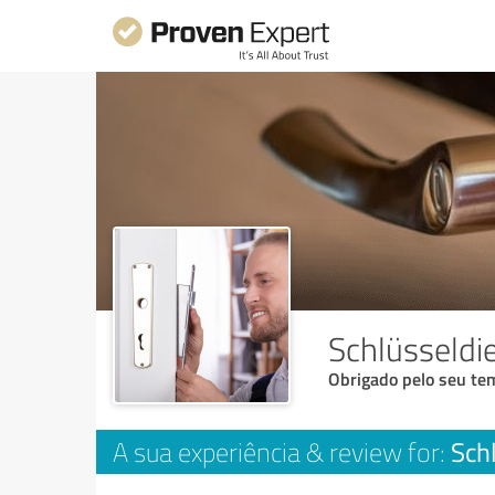
Schlüsseldi
Obrigado pelo seu tem
Sch
A sua experiência & review for: