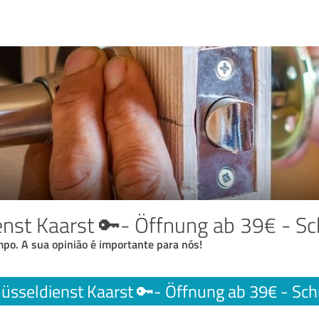
enst Kaarst 🔑- Öffnung ab 39€ - Sch
po. A sua opinião é importante para nós!
lüsseldienst Kaarst 🔑- Öffnung ab 39€ - Schn