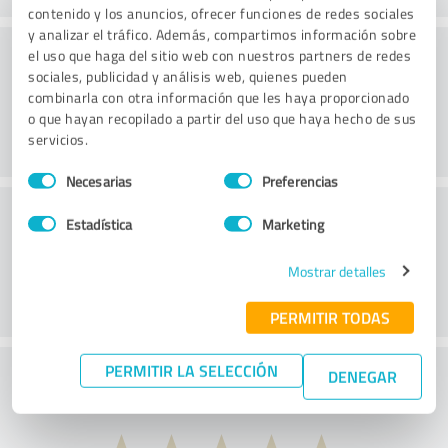
contenido y los anuncios, ofrecer funciones de redes sociales
y analizar el tráfico. Además, compartimos información sobre
Consultoría
el uso que haga del sitio web con nuestros partners de redes
sociales, publicidad y análisis web, quienes pueden
combinarla con otra información que les haya proporcionado
o que hayan recopilado a partir del uso que haya hecho de sus
servicios.
Selección
Necesarias
Preferencias
de
Servicio de atención al cliente
consentimiento
Estadística
Marketing
Mostrar detalles
PERMITIR TODAS
PERMITIR LA SELECCIÓN
¿Qué te parece la relación calidad-precio?
DENEGAR