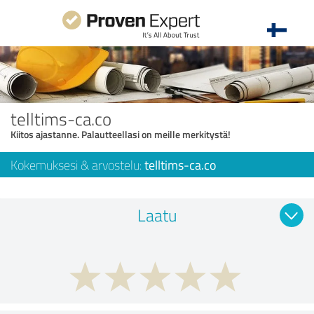
telltims-ca.co
Kiitos ajastanne. Palautteellasi on meille merkitystä!
Kokemuksesi & arvostelu:
telltims-ca.co
Laatu