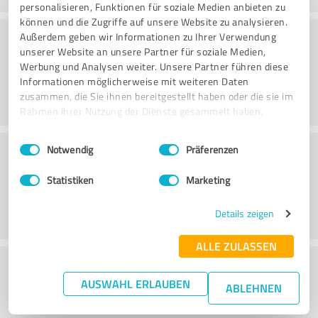
personalisieren, Funktionen für soziale Medien anbieten zu
können und die Zugriffe auf unsere Website zu analysieren.
Konsultointi
Außerdem geben wir Informationen zu Ihrer Verwendung
unserer Website an unsere Partner für soziale Medien,
Werbung und Analysen weiter. Unsere Partner führen diese
Informationen möglicherweise mit weiteren Daten
zusammen, die Sie ihnen bereitgestellt haben oder die sie im
Rahmen Ihrer Nutzung der Dienste gesammelt haben.
Einwilligungsauswahl
Impressum
|
Datenschutzbestimmungen
Asiakaspalvelu
Notwendig
Präferenzen
Statistiken
Marketing
Details zeigen
ALLE ZULASSEN
What do you think of the price to
AUSWAHL ERLAUBEN
performance ratio?
ABLEHNEN