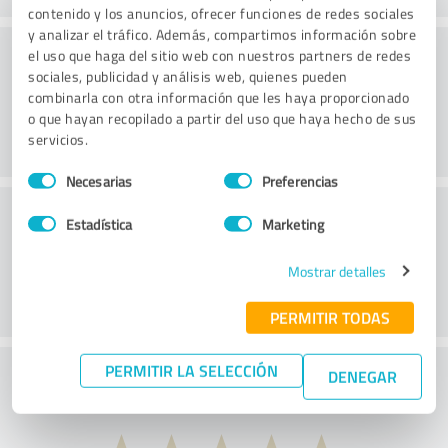
contenido y los anuncios, ofrecer funciones de redes sociales
y analizar el tráfico. Además, compartimos información sobre
Consultoría
el uso que haga del sitio web con nuestros partners de redes
sociales, publicidad y análisis web, quienes pueden
combinarla con otra información que les haya proporcionado
o que hayan recopilado a partir del uso que haya hecho de sus
servicios.
Selección
Necesarias
Preferencias
de
Servicio de atención al cliente
consentimiento
Estadística
Marketing
Mostrar detalles
PERMITIR TODAS
PERMITIR LA SELECCIÓN
¿Qué te parece la relación calidad-precio?
DENEGAR