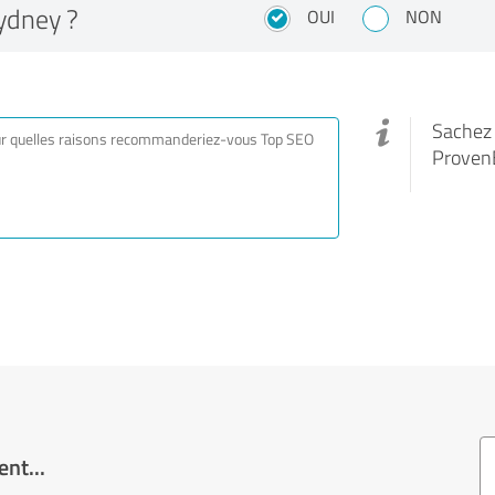
ydney ?
OUI
NON
Sachez q
Proven
nt...