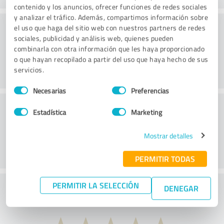
contenido y los anuncios, ofrecer funciones de redes sociales
y analizar el tráfico. Además, compartimos información sobre
Consultoría
el uso que haga del sitio web con nuestros partners de redes
sociales, publicidad y análisis web, quienes pueden
combinarla con otra información que les haya proporcionado
o que hayan recopilado a partir del uso que haya hecho de sus
servicios.
Selección
Necesarias
Preferencias
de
Servicio de atención al cliente
consentimiento
Estadística
Marketing
Mostrar detalles
PERMITIR TODAS
PERMITIR LA SELECCIÓN
¿Qué te parece la relación calidad-precio?
DENEGAR