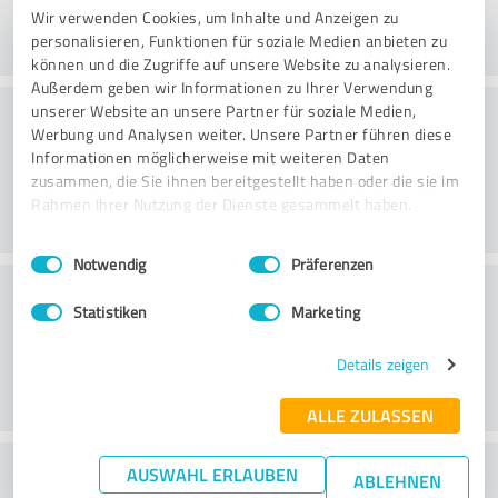
Wir verwenden Cookies, um Inhalte und Anzeigen zu
personalisieren, Funktionen für soziale Medien anbieten zu
können und die Zugriffe auf unsere Website zu analysieren.
Außerdem geben wir Informationen zu Ihrer Verwendung
Konsultatsioon
unserer Website an unsere Partner für soziale Medien,
Werbung und Analysen weiter. Unsere Partner führen diese
Informationen möglicherweise mit weiteren Daten
zusammen, die Sie ihnen bereitgestellt haben oder die sie im
Rahmen Ihrer Nutzung der Dienste gesammelt haben.
Einwilligungsauswahl
Impressum
|
Datenschutzbestimmungen
Notwendig
Präferenzen
Klienditeenindus
Statistiken
Marketing
Details zeigen
ALLE ZULASSEN
What do you think of the price to
AUSWAHL ERLAUBEN
ABLEHNEN