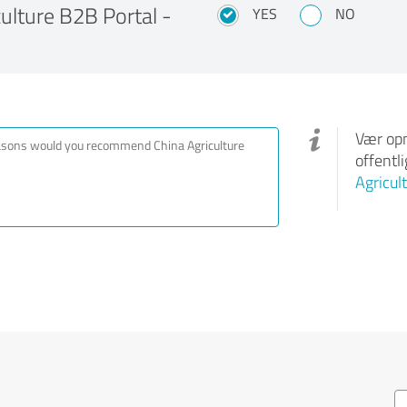
lture B2B Portal -
YES
NO
Vær opm
offentl
Agricul