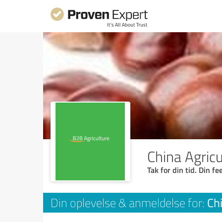
China Agric
Tak for din tid. Din f
Ch
Din oplevelse & anmeldelse for: