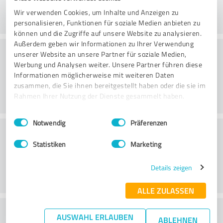
Wir verwenden Cookies, um Inhalte und Anzeigen zu
personalisieren, Funktionen für soziale Medien anbieten zu
können und die Zugriffe auf unsere Website zu analysieren.
Außerdem geben wir Informationen zu Ihrer Verwendung
Rådgivning
unserer Website an unsere Partner für soziale Medien,
Werbung und Analysen weiter. Unsere Partner führen diese
Informationen möglicherweise mit weiteren Daten
zusammen, die Sie ihnen bereitgestellt haben oder die sie im
Rahmen Ihrer Nutzung der Dienste gesammelt haben.
Einwilligungsauswahl
Impressum
|
Datenschutzbestimmungen
Notwendig
Präferenzen
Kundservice
Statistiken
Marketing
Details zeigen
ALLE ZULASSEN
What do you think of the price to
AUSWAHL ERLAUBEN
ABLEHNEN