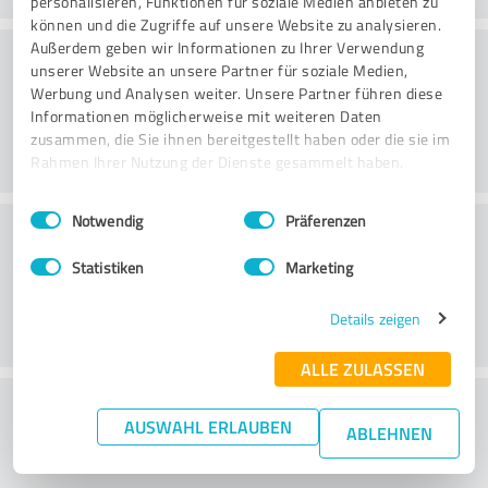
personalisieren, Funktionen für soziale Medien anbieten zu
können und die Zugriffe auf unsere Website zu analysieren.
Konsultatsioon
Außerdem geben wir Informationen zu Ihrer Verwendung
unserer Website an unsere Partner für soziale Medien,
Werbung und Analysen weiter. Unsere Partner führen diese
Informationen möglicherweise mit weiteren Daten
zusammen, die Sie ihnen bereitgestellt haben oder die sie im
Rahmen Ihrer Nutzung der Dienste gesammelt haben.
Einwilligungsauswahl
Impressum
|
Datenschutzbestimmungen
Notwendig
Präferenzen
Klienditeenindus
Statistiken
Marketing
Details zeigen
ALLE ZULASSEN
What do you think of the price to
AUSWAHL ERLAUBEN
ABLEHNEN
performance ratio?