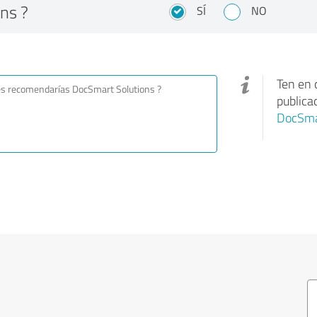
ns ?
SÍ
NO
Ten en 
publica
DocSma