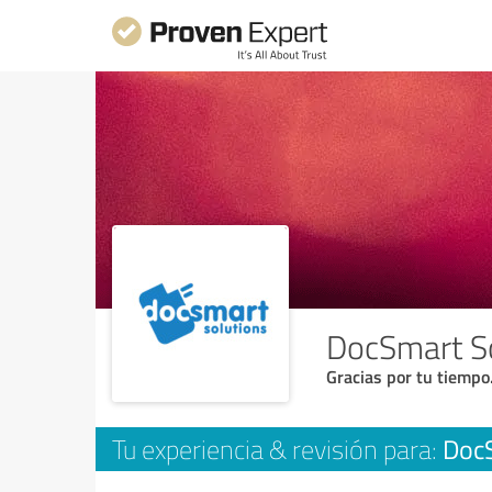
DocSmart S
Gracias por tu tiempo
DocS
Tu experiencia & revisión para: