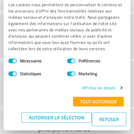
Les cookies nous permettent de personnaliser le contenu et
les annonces, d'offrir des fonctionnalités relatives aux
médias sociaux et d'analyser notre trafic. Nous partageons
Conseil
également des informations sur l'utilisation de notre site
avec nos partenaires de médias sociaux, de publicité et
d'analyse, qui peuvent combiner celles-ci avec d'autres
informations que vous leur avez fournies ou qu'ils ont
collectées lors de votre utilisation de leurs services.
Sélection
Nécessaires
Préférences
du
Service à la clientèle
consentement
Statistiques
Marketing
Afficher les détails
TOUT AUTORISER
Que pensez-vous du rapport
AUTORISER LA SÉLECTION
REFUSER
prix/performance ?