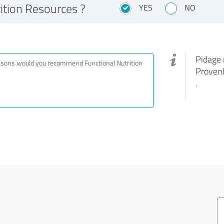
rition Resources ?
YES
NO
Pidage 
ProvenE
.