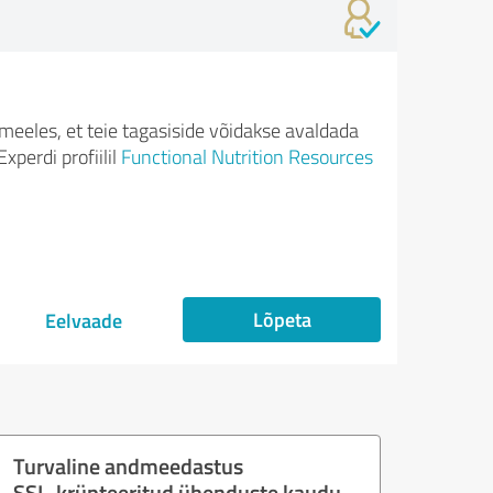
meeles, et teie tagasiside võidakse avaldada
xperdi profiilil
Functional Nutrition Resources
Lõpeta
Eelvaade
Turvaline andmeedastus
SSL-krüpteeritud ühenduste kaudu.