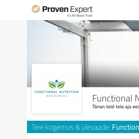
Functional 
Tänan teid teie aja ees
Function
Teie kogemus & ülevaade: