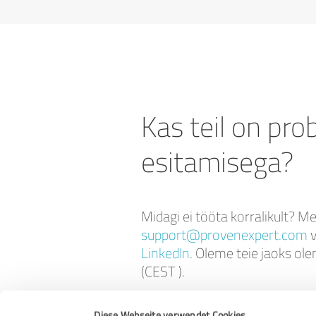
Kas teil on pr
esitamisega?
Midagi ei tööta korralikult? Me 
support@provenexpert.com
v
LinkedIn
. Oleme teie jaoks ol
(CEST ).
Diese Webseite verwendet Cookies