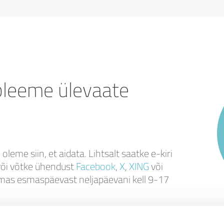
obleeme ülevaate
oleme siin, et aidata. Lihtsalt saatke e-kiri
õi võtke ühendust
Facebook
,
X
,
XING
või
emas esmaspäevast neljapäevani kell 9-17