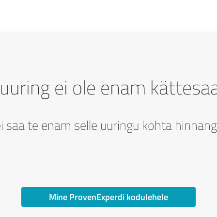
uuring ei ole enam kättesa
i saa te enam selle uuringu kohta hinnang
Mine ProvenExperdi kodulehele