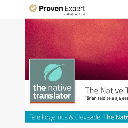
The Native 
Tänan teid teie aja ees
The Nati
Teie kogemus & ülevaade: