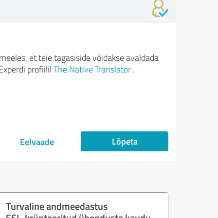
meeles, et teie tagasiside võidakse avaldada
xperdi profiilil
The Native Translator
.
Lõpeta
Eelvaade
Turvaline andmeedastus
SSL-krüpteeritud ühenduste kaudu.