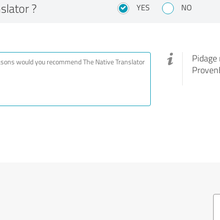
slator ?
YES
NO
Pidage 
ProvenE