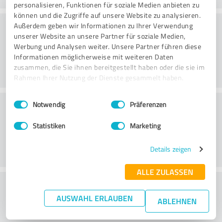
personalisieren, Funktionen für soziale Medien anbieten zu
können und die Zugriffe auf unsere Website zu analysieren.
Rådgivning
Außerdem geben wir Informationen zu Ihrer Verwendung
unserer Website an unsere Partner für soziale Medien,
Werbung und Analysen weiter. Unsere Partner führen diese
Informationen möglicherweise mit weiteren Daten
zusammen, die Sie ihnen bereitgestellt haben oder die sie im
Rahmen Ihrer Nutzung der Dienste gesammelt haben.
Einwilligungsauswahl
Impressum
|
Datenschutzbestimmungen
Kundservice
Notwendig
Präferenzen
Statistiken
Marketing
Details zeigen
ALLE ZULASSEN
What do you think of the price to
AUSWAHL ERLAUBEN
performance ratio?
ABLEHNEN