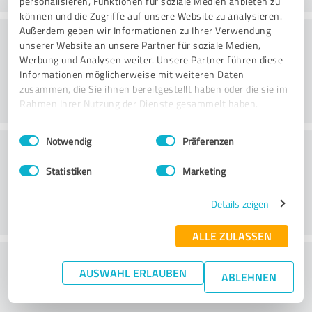
personalisieren, Funktionen für soziale Medien anbieten zu
können und die Zugriffe auf unsere Website zu analysieren.
Atmosfäär
Außerdem geben wir Informationen zu Ihrer Verwendung
unserer Website an unsere Partner für soziale Medien,
Werbung und Analysen weiter. Unsere Partner führen diese
Informationen möglicherweise mit weiteren Daten
zusammen, die Sie ihnen bereitgestellt haben oder die sie im
Rahmen Ihrer Nutzung der Dienste gesammelt haben.
Einwilligungsauswahl
Impressum
|
Datenschutzbestimmungen
Notwendig
Präferenzen
Konsultatsioon
Statistiken
Marketing
Details zeigen
ALLE ZULASSEN
What do you think of the price to
AUSWAHL ERLAUBEN
ABLEHNEN
performance ratio?