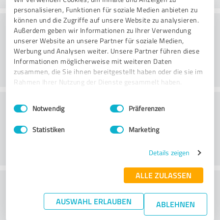
personalisieren, Funktionen für soziale Medien anbieten zu
können und die Zugriffe auf unsere Website zu analysieren.
Atmosfera
Außerdem geben wir Informationen zu Ihrer Verwendung
unserer Website an unsere Partner für soziale Medien,
Werbung und Analysen weiter. Unsere Partner führen diese
Informationen möglicherweise mit weiteren Daten
zusammen, die Sie ihnen bereitgestellt haben oder die sie im
Rahmen Ihrer Nutzung der Dienste gesammelt haben.
Consultoria
Einwilligungsauswahl
Impressum
|
Datenschutzbestimmungen
Notwendig
Präferenzen
Statistiken
Marketing
Details zeigen
ALLE ZULASSEN
O que acha da relação
preço/desempenho?
AUSWAHL ERLAUBEN
ABLEHNEN