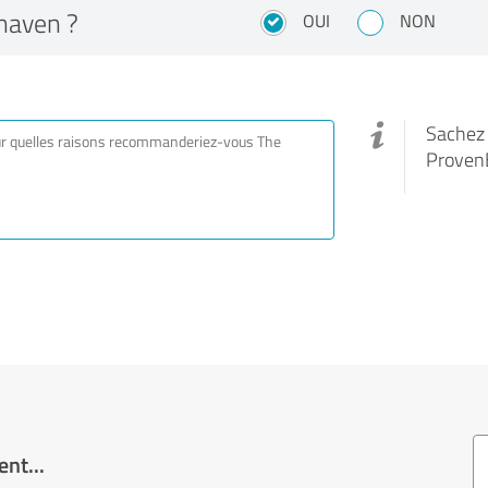
haven ?
OUI
NON
Sachez q
Proven
nt...