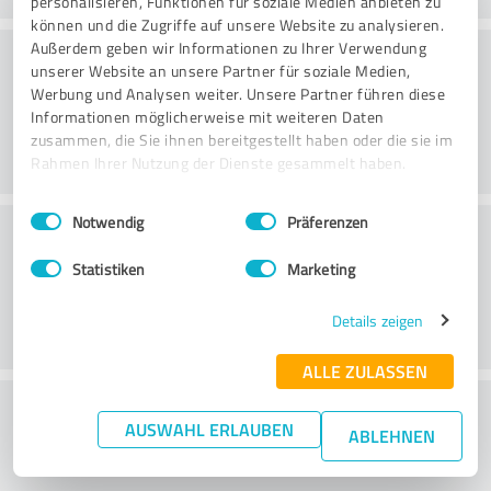
personalisieren, Funktionen für soziale Medien anbieten zu
können und die Zugriffe auf unsere Website zu analysieren.
Konsultatsioon
Außerdem geben wir Informationen zu Ihrer Verwendung
unserer Website an unsere Partner für soziale Medien,
Werbung und Analysen weiter. Unsere Partner führen diese
Informationen möglicherweise mit weiteren Daten
zusammen, die Sie ihnen bereitgestellt haben oder die sie im
Rahmen Ihrer Nutzung der Dienste gesammelt haben.
Einwilligungsauswahl
Impressum
|
Datenschutzbestimmungen
Notwendig
Präferenzen
Klienditeenindus
Statistiken
Marketing
Details zeigen
ALLE ZULASSEN
What do you think of the price to
AUSWAHL ERLAUBEN
ABLEHNEN
performance ratio?