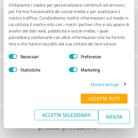
Utilizziamo i cookie per personalizzare contenuti ed annunci,
per fornire funzionalità dei social media e per analizzare il
Consulenza
nostro traffico. Condividiamo inoltre informazioni sul modo in
cui utilizza il nostro sito con i nostri partner che si occupano di
analisi dei dati web, pubblicità e social media, i quali
potrebbero combinarle con altre informazioni che ha fornito
loro o che hanno raccolto dal suo utilizzo dei loro servizi.
Selezione
Necessari
Preferenze
del
Servizio clienti
consenso
Statistiche
Marketing
Mostra dettagli
ACCETTA TUTTI
Cosa ne pensate del rapporto
ACCETTA SELEZIONATI
RIFIUTA
prezzo/prestazioni?