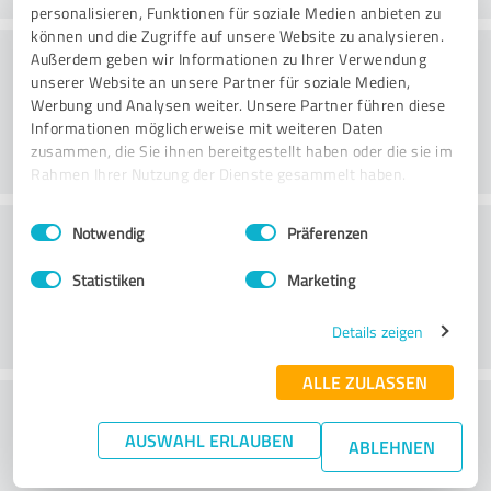
personalisieren, Funktionen für soziale Medien anbieten zu
können und die Zugriffe auf unsere Website zu analysieren.
Beratung
Außerdem geben wir Informationen zu Ihrer Verwendung
unserer Website an unsere Partner für soziale Medien,
Werbung und Analysen weiter. Unsere Partner führen diese
Informationen möglicherweise mit weiteren Daten
zusammen, die Sie ihnen bereitgestellt haben oder die sie im
Rahmen Ihrer Nutzung der Dienste gesammelt haben.
Einwilligungsauswahl
Impressum
|
Datenschutzbestimmungen
Kundenservice
Notwendig
Präferenzen
Statistiken
Marketing
Details zeigen
ALLE ZULASSEN
Wie beurteilen Sie das
AUSWAHL ERLAUBEN
Preis-/Leistungsverhältnis?
ABLEHNEN