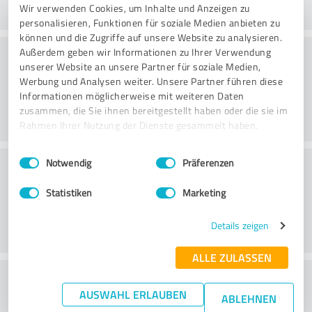
Wir verwenden Cookies, um Inhalte und Anzeigen zu
personalisieren, Funktionen für soziale Medien anbieten zu
können und die Zugriffe auf unsere Website zu analysieren.
Konsultointi
Außerdem geben wir Informationen zu Ihrer Verwendung
unserer Website an unsere Partner für soziale Medien,
Werbung und Analysen weiter. Unsere Partner führen diese
Informationen möglicherweise mit weiteren Daten
zusammen, die Sie ihnen bereitgestellt haben oder die sie im
Rahmen Ihrer Nutzung der Dienste gesammelt haben.
Einwilligungsauswahl
Impressum
|
Datenschutzbestimmungen
Asiakaspalvelu
Notwendig
Präferenzen
Statistiken
Marketing
Details zeigen
ALLE ZULASSEN
What do you think of the price to
AUSWAHL ERLAUBEN
ABLEHNEN
performance ratio?