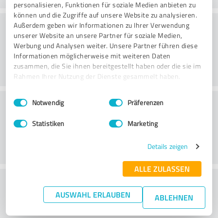
personalisieren, Funktionen für soziale Medien anbieten zu
können und die Zugriffe auf unsere Website zu analysieren.
Konsultointi
Außerdem geben wir Informationen zu Ihrer Verwendung
unserer Website an unsere Partner für soziale Medien,
Werbung und Analysen weiter. Unsere Partner führen diese
Informationen möglicherweise mit weiteren Daten
zusammen, die Sie ihnen bereitgestellt haben oder die sie im
Rahmen Ihrer Nutzung der Dienste gesammelt haben.
Einwilligungsauswahl
Impressum
|
Datenschutzbestimmungen
Asiakaspalvelu
Notwendig
Präferenzen
Statistiken
Marketing
Details zeigen
ALLE ZULASSEN
What do you think of the price to
AUSWAHL ERLAUBEN
performance ratio?
ABLEHNEN