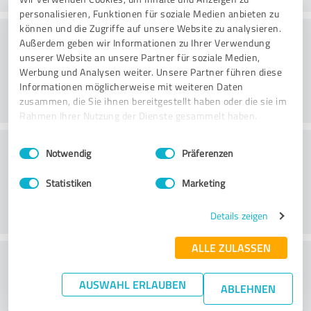
personalisieren, Funktionen für soziale Medien anbieten zu
können und die Zugriffe auf unsere Website zu analysieren.
Arvo
Außerdem geben wir Informationen zu Ihrer Verwendung
unserer Website an unsere Partner für soziale Medien,
Werbung und Analysen weiter. Unsere Partner führen diese
Informationen möglicherweise mit weiteren Daten
zusammen, die Sie ihnen bereitgestellt haben oder die sie im
Rahmen Ihrer Nutzung der Dienste gesammelt haben.
Asiakaspalvelu
Einwilligungsauswahl
Impressum
|
Datenschutzbestimmungen
Notwendig
Präferenzen
Statistiken
Marketing
Details zeigen
ALLE ZULASSEN
What do you think of the price to
performance ratio?
AUSWAHL ERLAUBEN
ABLEHNEN