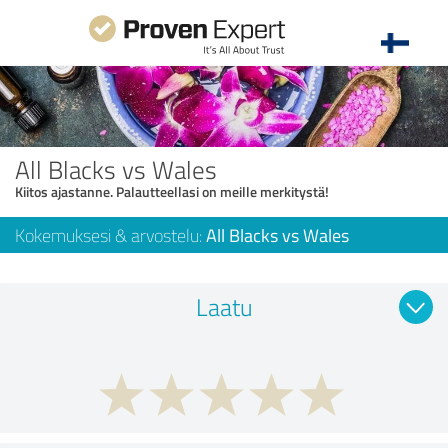
All Blacks vs Wales
Kiitos ajastanne. Palautteellasi on meille merkitystä!
Kokemuksesi & arvostelu:
All Blacks vs Wales
Laatu